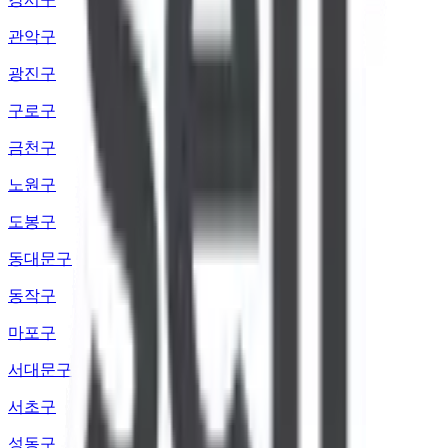
관악구
광진구
구로구
금천구
노원구
도봉구
동대문구
동작구
마포구
서대문구
서초구
성동구