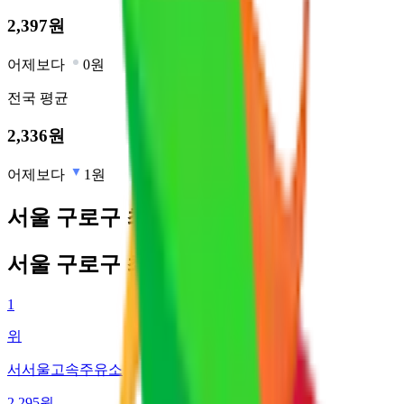
2,397
원
어제보다
0원
전국
평균
2,336
원
어제보다
1원
서울 구로구 최저가 주유소
서울 구로구 최저가 주유소
1
위
서서울고속주유소
2,295
원