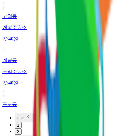
|
고척동
개봉주유소
2,340
원
|
개봉동
구일주유소
2,340
원
|
구로동
이전
1
2