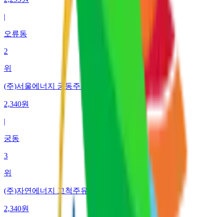
|
오류동
2
위
(주)서울에너지 궁동주유소
2,340
원
|
궁동
3
위
(주)자연에너지 고척주유소
2,340
원