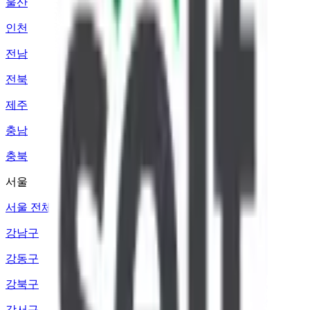
울산
인천
전남
전북
제주
충남
충북
서울
서울 전체
강남구
강동구
강북구
강서구