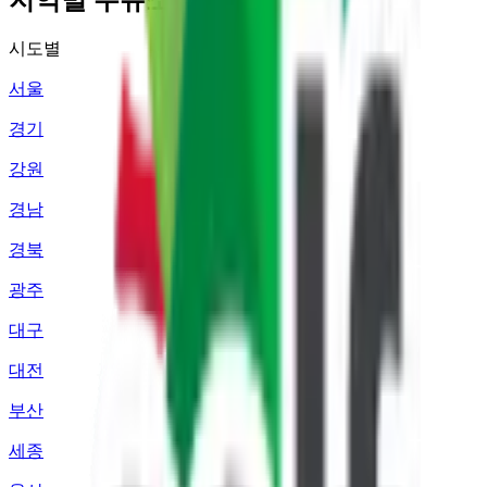
시도별
서울
경기
강원
경남
경북
광주
대구
대전
부산
세종