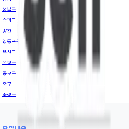
성북구
송파구
양천구
영등포구
용산구
은평구
종로구
중구
중랑구