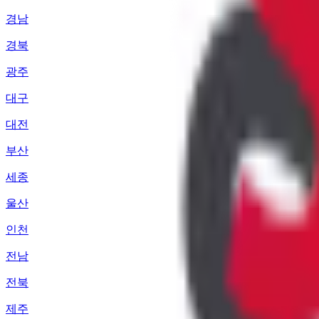
경남
경북
광주
대구
대전
부산
세종
울산
인천
전남
전북
제주