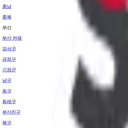
충남
충북
부산
부산 전체
강서구
금정구
기장군
남구
동구
동래구
부산진구
북구