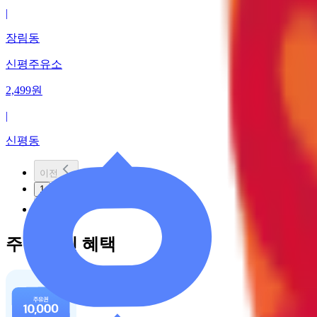
|
장림동
신평주유소
2,499
원
|
신평동
이전
1
다음
주유 할인 혜택