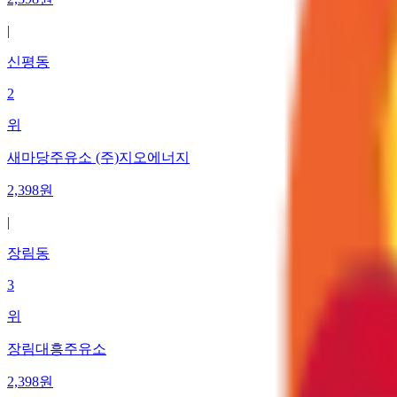
|
신평동
2
위
새마당주유소 (주)지오에너지
2,398
원
|
장림동
3
위
장림대흥주유소
2,398
원