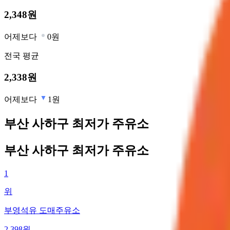
2,348
원
어제보다
0원
전국
평균
2,338
원
어제보다
1원
부산 사하구 최저가 주유소
부산 사하구 최저가 주유소
1
위
부영석유 도매주유소
2,398
원