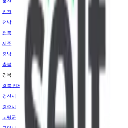
울산
인천
전남
전북
제주
충남
충북
경북
경북 전체
경산시
경주시
고령군
구미시