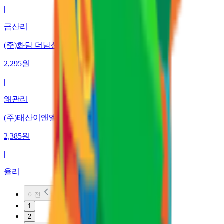
|
금산리
(주)화담 더남산주유소
2,295
원
|
왜관리
(주)태산이앤엘 아름셀프주유소
2,385
원
|
율리
이전
1
2