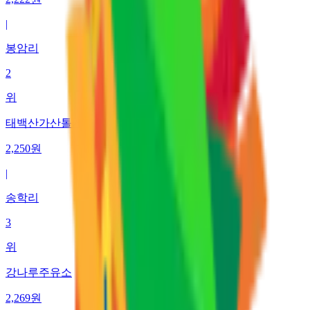
|
봉암리
2
위
태백산가산톨게이트주유소
2,250
원
|
송학리
3
위
강나루주유소
2,269
원