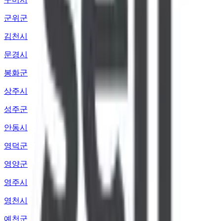
군위군
김천시
문경시
봉화군
상주시
성주군
안동시
영덕군
영양군
영주시
영천시
예천군