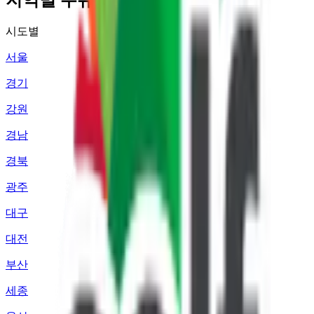
시도별
서울
경기
강원
경남
경북
광주
대구
대전
부산
세종