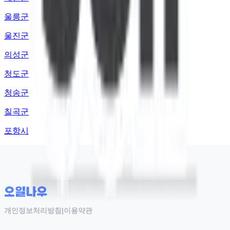
울릉군
울진군
의성군
청도군
청송군
칠곡군
포항시
개인정보처리방침
|
이용약관