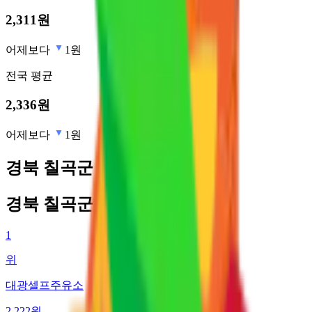
2,311
원
어제보다
1원
전국
평균
2,336
원
어제보다
1원
경북 칠곡군 최저가 주유소
경북 칠곡군 최저가 주유소
1
위
대광셀프주유소
2,222
원