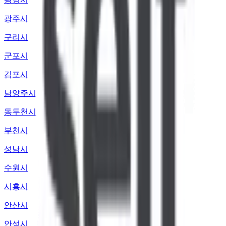
광주시
구리시
군포시
김포시
남양주시
동두천시
부천시
성남시
수원시
시흥시
안산시
안성시