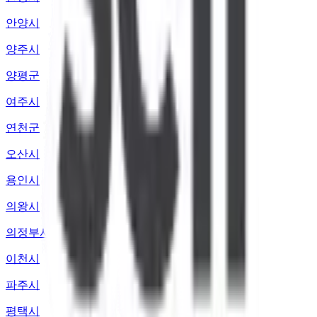
안양시
양주시
양평군
여주시
연천군
오산시
용인시
의왕시
의정부시
이천시
파주시
평택시