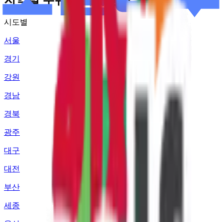
시도별
서울
경기
강원
경남
경북
광주
대구
대전
부산
세종