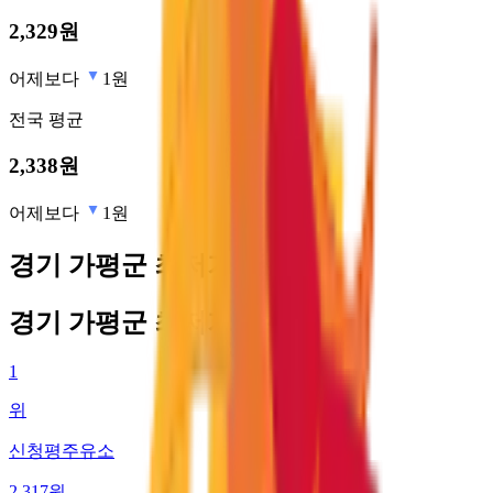
2,329
원
어제보다
1원
전국
평균
2,338
원
어제보다
1원
경기 가평군 최저가 주유소
경기 가평군 최저가 주유소
1
위
신청평주유소
2,317
원