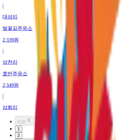
|
대성리
벚꽃길주유소
2,339
원
|
상천리
호반주유소
2,349
원
|
삼회리
이전
1
2