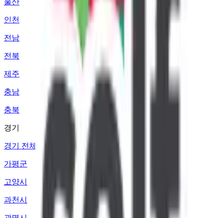
울산
인천
전남
전북
제주
충남
충북
경기
경기 전체
가평군
고양시
과천시
광명시