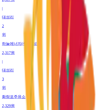
|
대성리
2
위
하늘에너지(주) 대성점
2,317
원
|
대성리
3
위
화랑포주유소
2,329
원