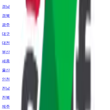
경남
경북
광주
대구
대전
부산
세종
울산
인천
전남
전북
제주