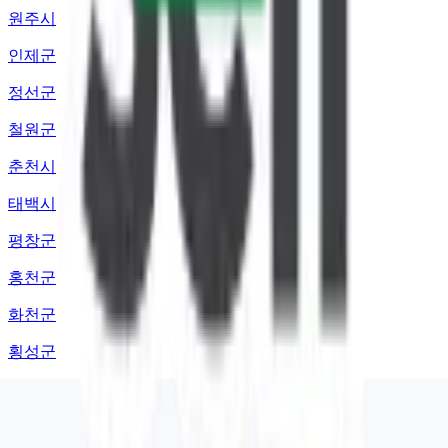
원주시
인제군
정선군
철원군
춘천시
태백시
평창군
홍천군
화천군
횡성군