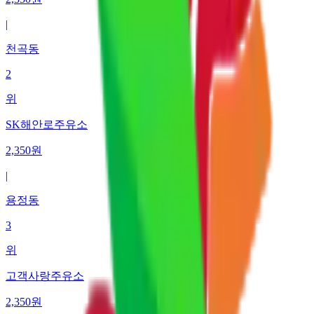
|
천곡동
2
위
SK해안로주유소
2,350
원
|
용정동
3
위
고객사랑주유소
2,350
원