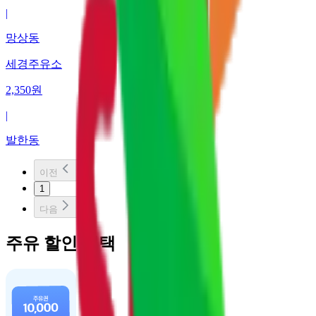
|
망상동
세경주유소
2,350
원
|
발한동
이전
1
다음
주유 할인 혜택