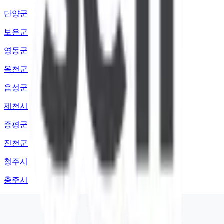
단양군
보은군
영동군
옥천군
음성군
제천시
증평군
진천군
청주시
충주시