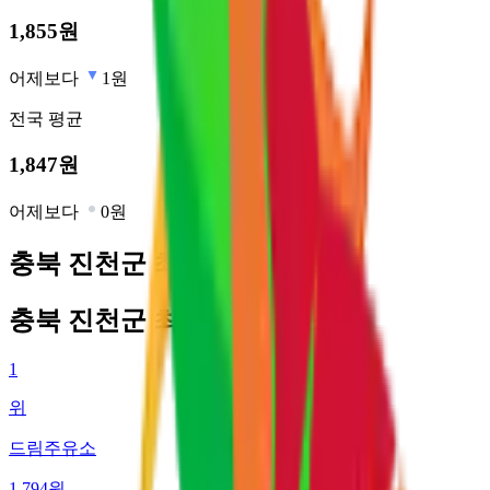
1,855
원
어제보다
1원
전국
평균
1,847
원
어제보다
0원
충북 진천군 최저가 주유소
충북 진천군 최저가 주유소
1
위
드림주유소
1,794
원