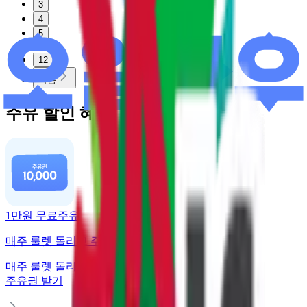
3
4
5
12
다음
주유 할인 혜택
1만원 무료주유
매주 룰렛 돌리고 주유권 받기
매주 룰렛 돌리고
주유권 받기