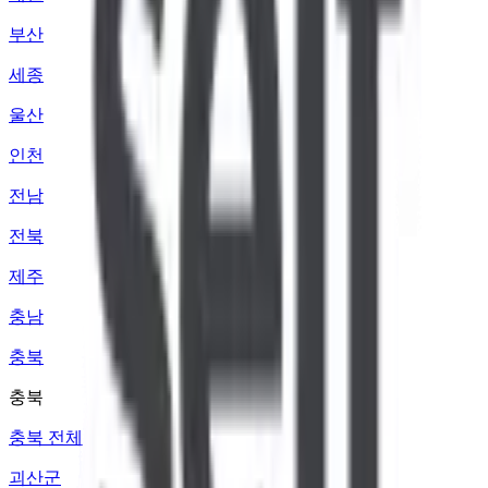
부산
세종
울산
인천
전남
전북
제주
충남
충북
충북
충북 전체
괴산군