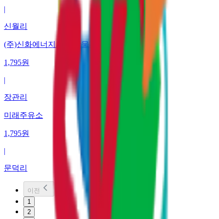
|
신월리
(주)신화에너지서울 박물관주유소
1,795
원
|
장관리
미래주유소
1,795
원
|
문덕리
이전
1
2