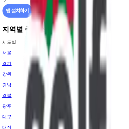
지역별 주유소 가격 정보
시도별
서울
경기
강원
경남
경북
광주
대구
대전