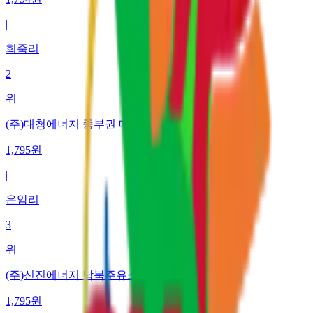
|
회죽리
2
위
(주)대청에너지 중부권 메가허브터미널주유소
1,795
원
|
은암리
3
위
(주)신진에너지 남북주유소
1,795
원