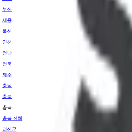
부산
세종
울산
인천
전남
전북
제주
충남
충북
충북
충북 전체
괴산군