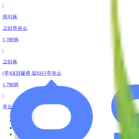
|
명지동
고암주유소
1,789
원
|
고암동
(주)대양물류 알라딘주유소
1,799
원
|
무도리
이전
1
2