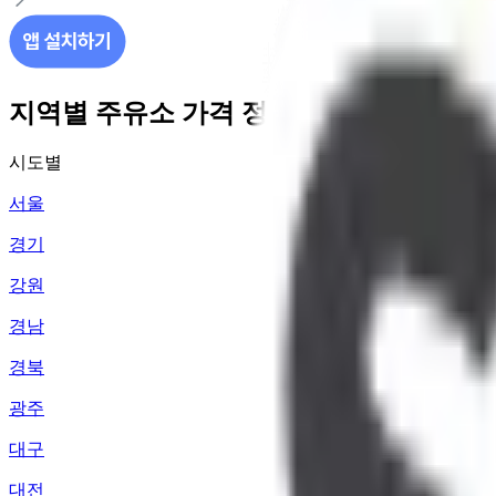
지역별 주유소 가격 정보
시도별
서울
경기
강원
경남
경북
광주
대구
대전