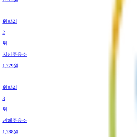
|
원박리
2
위
지산주유소
1,779
원
|
원박리
3
위
관해주유소
1,788
원