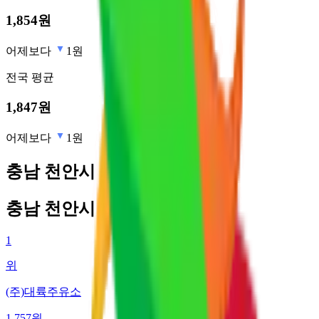
1,854
원
어제보다
1원
전국
평균
1,847
원
어제보다
1원
충남 천안시 최저가 주유소
충남 천안시 최저가 주유소
1
위
(주)대륙주유소
1,757
원