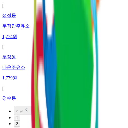
|
성정동
두정탑주유소
1,774
원
|
두정동
다온주유소
1,779
원
|
청수동
이전
1
2