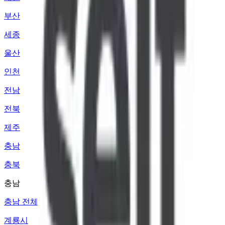
부산
세종
울산
인천
전남
전북
제주
충남
충북
충남
충남 전체
계룡시