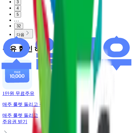
3
4
5
32
다음
주유 할인 혜택
1만원 무료주유
매주 룰렛 돌리고 주유권 받기
매주 룰렛 돌리고
주유권 받기