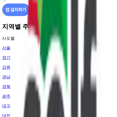
지역별 주유소 가격 정보
시도별
서울
경기
강원
경남
경북
광주
대구
대전