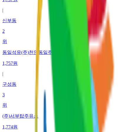
|
신부동
2
위
동일석유(주)천안동일주유소
1,757
원
|
구성동
3
위
(주)서부탑주유소
1,774
원