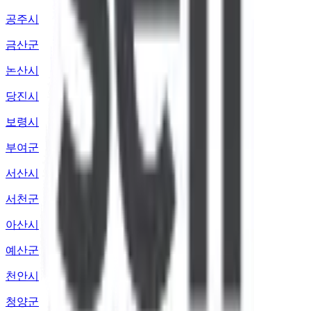
공주시
금산군
논산시
당진시
보령시
부여군
서산시
서천군
아산시
예산군
천안시
청양군