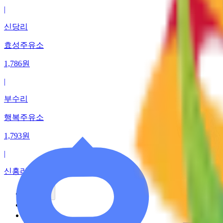
|
신당리
효성주유소
1,786
원
|
부수리
행복주유소
1,793
원
|
신흥리
이전
1
2