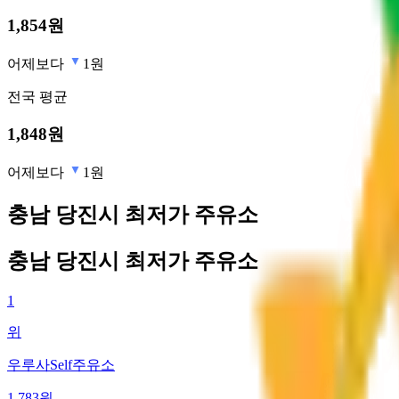
1,854
원
어제보다
1원
전국
평균
1,848
원
어제보다
1원
충남 당진시 최저가 주유소
충남 당진시 최저가 주유소
1
위
우루사Self주유소
1,783
원