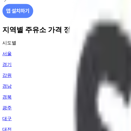
지역별 주유소 가격 정보
시도별
서울
경기
강원
경남
경북
광주
대구
대전