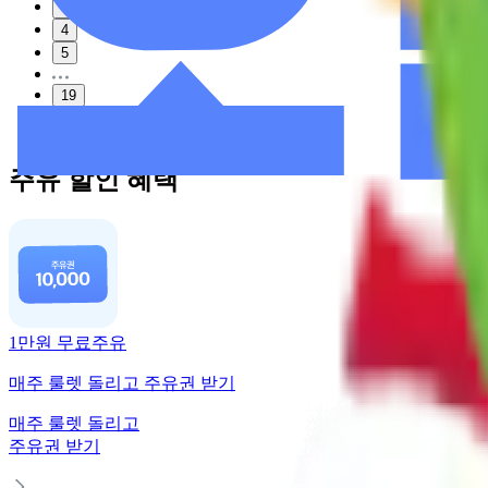
3
4
5
19
다음
주유 할인 혜택
1만원 무료주유
매주 룰렛 돌리고 주유권 받기
매주 룰렛 돌리고
주유권 받기