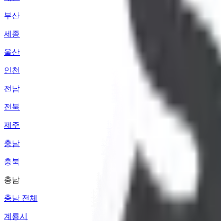
부산
세종
울산
인천
전남
전북
제주
충남
충북
충남
충남 전체
계룡시