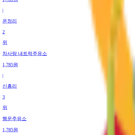
|
운정리
2
위
차사랑 내트럭주유소
1,785
원
|
신흥리
3
위
행운주유소
1,785
원