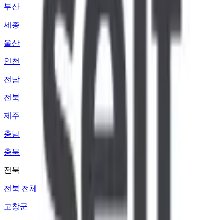
부산
세종
울산
인천
전남
전북
제주
충남
충북
전북
전북 전체
고창군