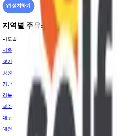
지역별 주유소 가격 정보
시도별
서울
경기
강원
경남
경북
광주
대구
대전