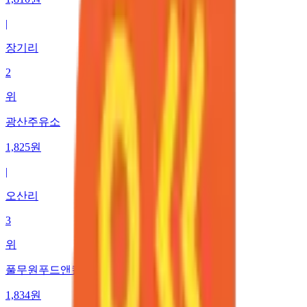
|
장기리
2
위
광산주유소
1,825
원
|
오산리
3
위
풀무원푸드앤컬처덕유산상(대전)주유소
1,834
원