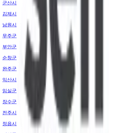
군산시
김제시
남원시
무주군
부안군
순창군
완주군
익산시
임실군
장수군
전주시
정읍시