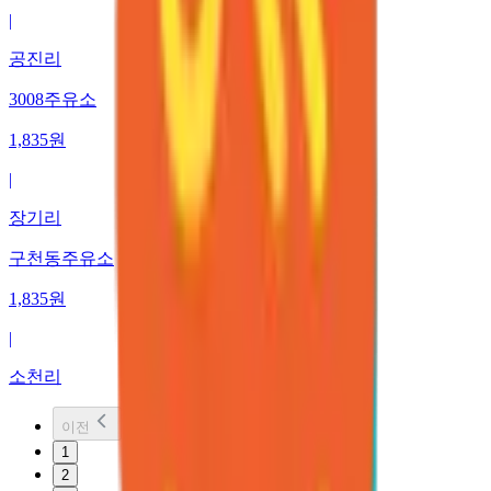
|
공진리
3008주유소
1,835
원
|
장기리
구천동주유소
1,835
원
|
소천리
이전
1
2