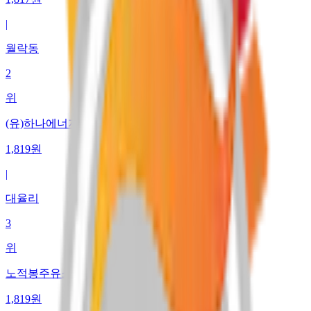
|
월락동
2
위
(유)하나에너지 암행어사주유소
1,819
원
|
대율리
3
위
노적봉주유소
1,819
원