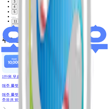
3
4
5
11
다음
주유 할인 혜택
1만원 무료주유
매주 룰렛 돌리고 주유권 받기
매주 룰렛 돌리고
주유권 받기