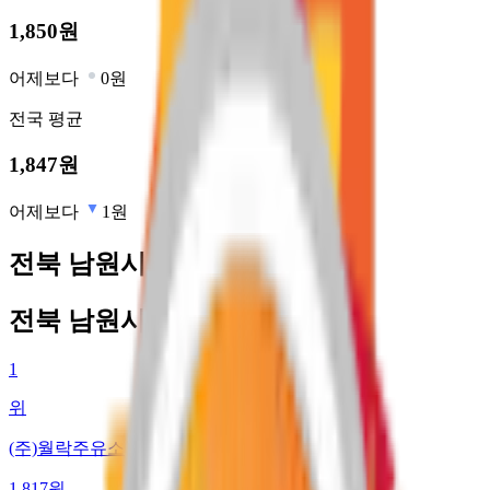
1,850
원
어제보다
0원
전국
평균
1,847
원
어제보다
1원
전북 남원시 최저가 주유소
전북 남원시 최저가 주유소
1
위
(주)월락주유소
1,817
원