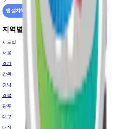
지역별 주유소 가격 정보
시도별
서울
경기
강원
경남
경북
광주
대구
대전