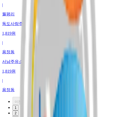
|
월평리
독도사랑주유소3
1,819
원
|
용정동
서남주유소
1,819
원
|
용정동
이전
1
2