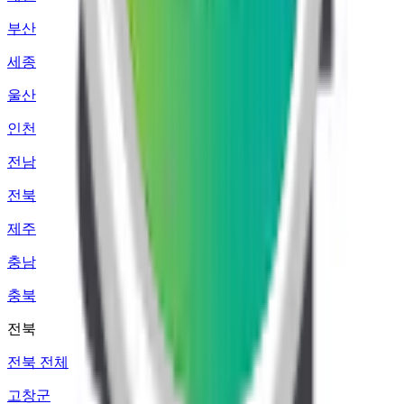
부산
세종
울산
인천
전남
전북
제주
충남
충북
전북
전북 전체
고창군