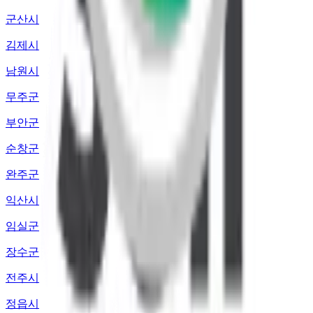
군산시
김제시
남원시
무주군
부안군
순창군
완주군
익산시
임실군
장수군
전주시
정읍시