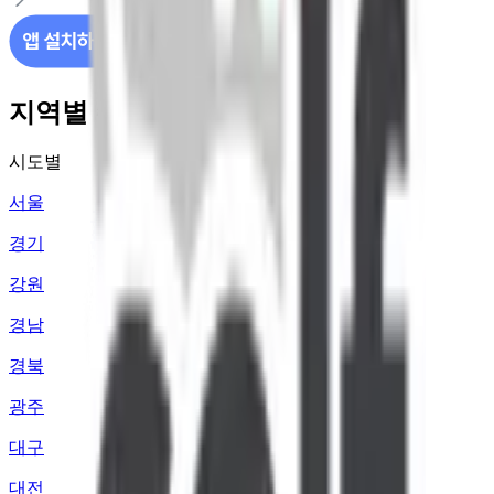
지역별 주유소 가격 정보
시도별
서울
경기
강원
경남
경북
광주
대구
대전