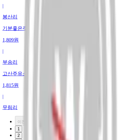
|
봉산리
기분좋은주유소
1,809
원
|
부송리
고산주유소
1,815
원
|
무림리
이전
1
2