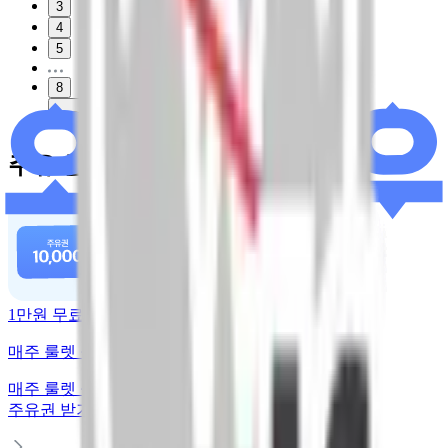
3
4
5
8
다음
주유 할인 혜택
1만원 무료주유
매주 룰렛 돌리고 주유권 받기
매주 룰렛 돌리고
주유권 받기