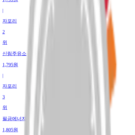
|
자포리
2
위
신림주유소
1,795
원
|
자포리
3
위
필금에너지
1,805
원