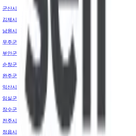
군산시
김제시
남원시
무주군
부안군
순창군
완주군
익산시
임실군
장수군
전주시
정읍시