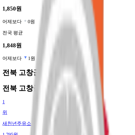
1,850
원
어제보다
0원
전국
평균
1,848
원
어제보다
1원
전북 고창군 최저가 주유소
전북 고창군 최저가 주유소
1
위
새천년주유소
1,795
원