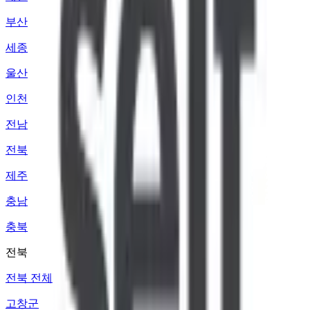
부산
세종
울산
인천
전남
전북
제주
충남
충북
전북
전북 전체
고창군