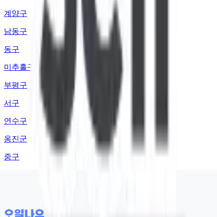
계양구
남동구
동구
미추홀구
부평구
서구
연수구
옹진군
중구