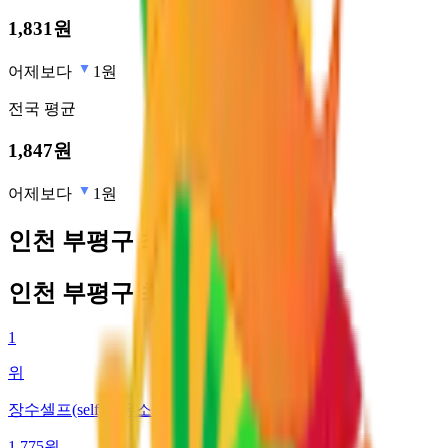
1,831
원
어제보다
1원
전국
평균
1,847
원
어제보다
1원
인천 부평구 최저가 주유소
인천 부평구 최저가 주유소
1
위
장수셀프(self)주유소
1,775
원