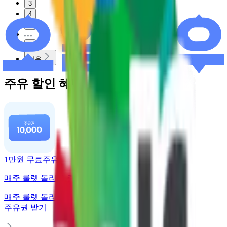
3
4
5
8
다음
주유 할인 혜택
1만원 무료주유
매주 룰렛 돌리고 주유권 받기
매주 룰렛 돌리고
주유권 받기