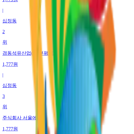
|
십정동
2
위
경동석유산업(주)부평SELF 주유소
1,777
원
|
십정동
3
위
주식회사 서울에너지
1,777
원