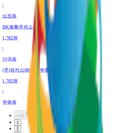
|
십정동
BK봉황주유소
1,782
원
|
산곡동
(주)유카스에너지 부흥로주유소
1,785
원
|
부평동
이전
1
2