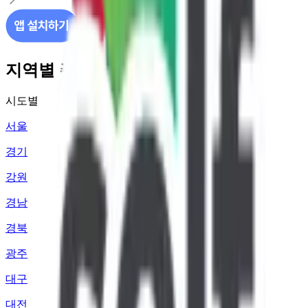
지역별 주유소 가격 정보
시도별
서울
경기
강원
경남
경북
광주
대구
대전