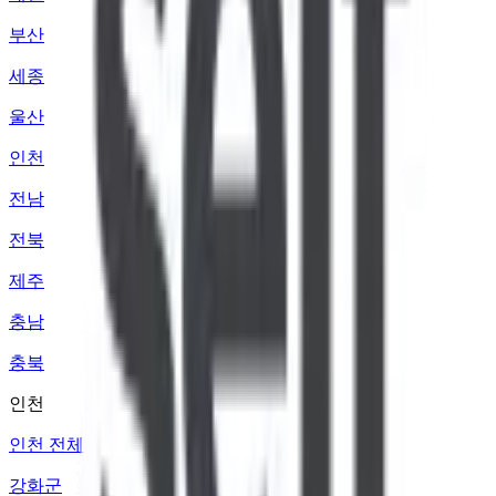
부산
세종
울산
인천
전남
전북
제주
충남
충북
인천
인천 전체
강화군