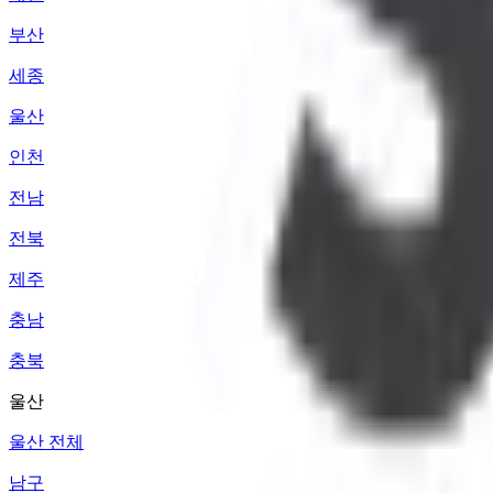
부산
세종
울산
인천
전남
전북
제주
충남
충북
울산
울산 전체
남구