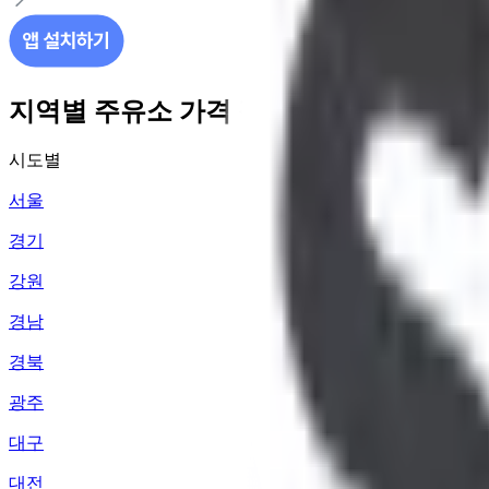
지역별 주유소 가격 정보
시도별
서울
경기
강원
경남
경북
광주
대구
대전