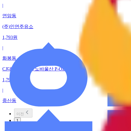
|
연암동
(주)인연주유소
1,793
원
|
화봉동
CJ대한통운(주) 노바울산 P-OIL
1,793
원
|
중산동
이전
1
2