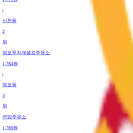
|
신천동
2
위
염포무지개셀프주유소
1,784
원
|
염포동
3
위
연암주유소
1,789
원