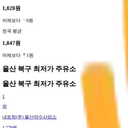
1,828
원
어제보다
0원
전국
평균
1,847
원
어제보다
1원
울산 북구 최저가 주유소
울산 북구 최저가 주유소
1
위
내트럭(주) 울산약수사업소
1,779
원