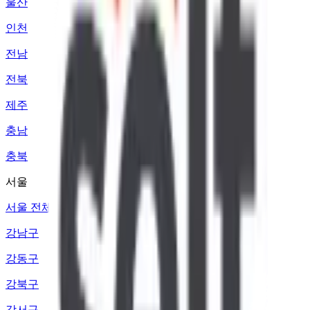
울산
인천
전남
전북
제주
충남
충북
서울
서울 전체
강남구
강동구
강북구
강서구