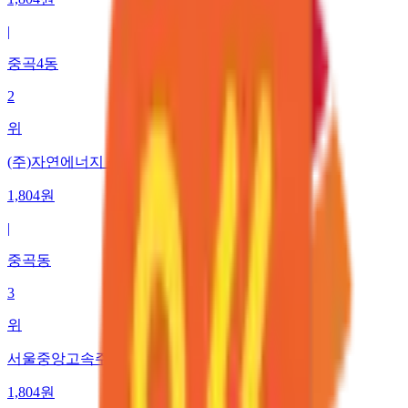
|
중곡4동
2
위
(주)자연에너지 중원주유소
1,804
원
|
중곡동
3
위
서울중앙고속주유소
1,804
원