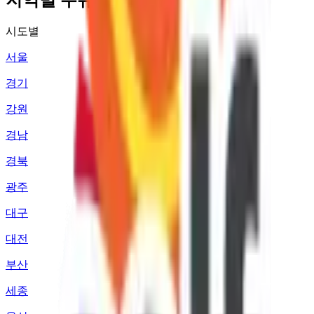
시도별
서울
경기
강원
경남
경북
광주
대구
대전
부산
세종