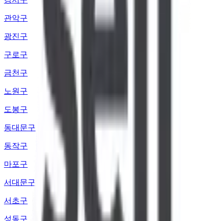
관악구
광진구
구로구
금천구
노원구
도봉구
동대문구
동작구
마포구
서대문구
서초구
성동구