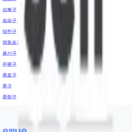
성북구
송파구
양천구
영등포구
용산구
은평구
종로구
중구
중랑구