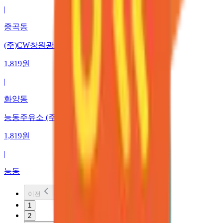
|
중곡동
(주)CW창원광진
1,819
원
|
화양동
능동주유소 (주)케이에스넷
1,819
원
|
능동
이전
1
2