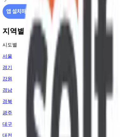
지역별 주유소 가격 정보
시도별
서울
경기
강원
경남
경북
광주
대구
대전