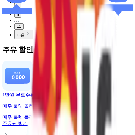
3
4
5
11
다음
주유 할인 혜택
1만원 무료주유
매주 룰렛 돌리고 주유권 받기
매주 룰렛 돌리고
주유권 받기