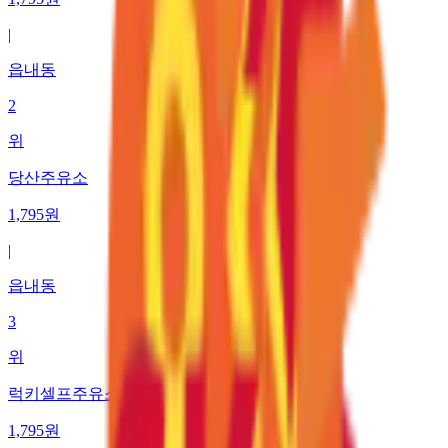
|
읍내동
2
위
당산주유소
1,795
원
|
읍내동
3
위
럭키셀프주유소
1,795
원