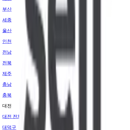
부산
세종
울산
인천
전남
전북
제주
충남
충북
대전
대전 전체
대덕구