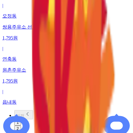
|
오정동
쌍용주유소 선인에너지
1,795
원
|
연축동
원촌주유소
1,795
원
|
읍내동
이전
1
2