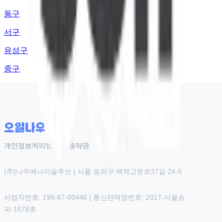
동구
서구
유성구
중구
개인정보처리방침
|
이용약관
(주)나우에너지솔루션 | 서울 송파구 백제고분로27길 24-5
사업자번호: 199-87-00446 | 통신판매업번호: 2017-서울송
파-1678호