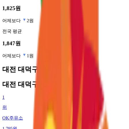
1,825
원
어제보다
2원
전국
평균
1,847
원
어제보다
1원
대전 대덕구 최저가 주유소
대전 대덕구 최저가 주유소
1
위
OK주유소
1,795
원