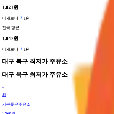
1,821
원
어제보다
1원
전국
평균
1,847
원
어제보다
1원
대구 북구 최저가 주유소
대구 북구 최저가 주유소
1
위
기분좋은주유소
1,769
원