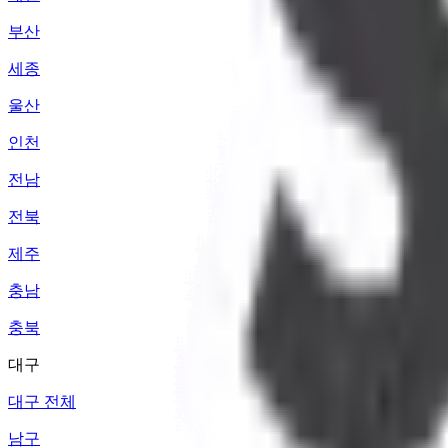
부산
세종
울산
인천
전남
전북
제주
충남
충북
대구
대구 전체
남구