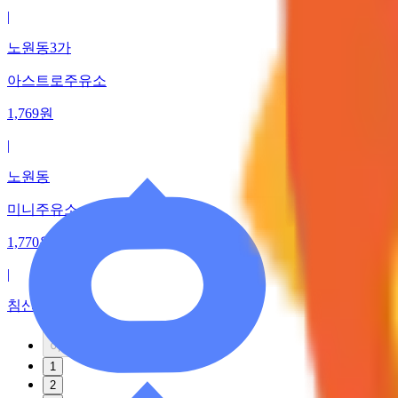
|
노원동3가
아스트로주유소
1,769
원
|
노원동
미니주유소
1,770
원
|
침산동
이전
1
2