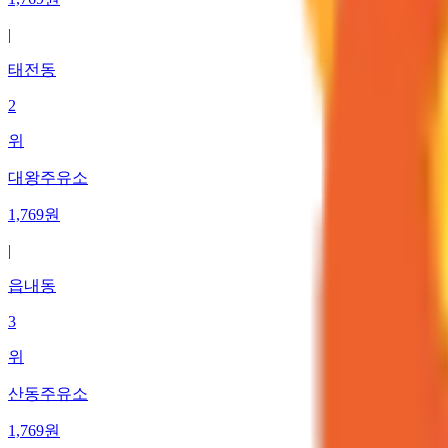
|
태전동
2
위
대왕주유소
1,769
원
|
읍내동
3
위
산동주유소
1,769
원