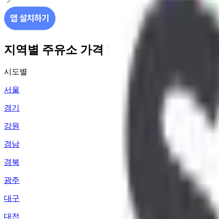
지역별 주유소 가격 정보
시도별
서울
경기
강원
경남
경북
광주
대구
대전