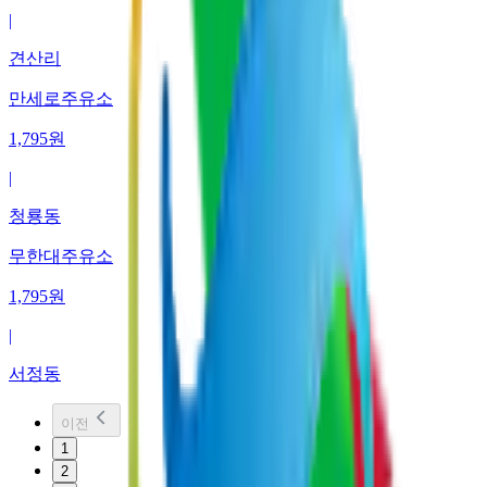
|
견산리
만세로주유소
1,795
원
|
청룡동
무한대주유소
1,795
원
|
서정동
이전
1
2