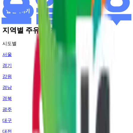
지역별 주유소 가격 정보
시도별
서울
경기
강원
경남
경북
광주
대구
대전