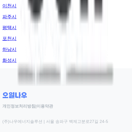
이천시
파주시
평택시
포천시
하남시
화성시
개인정보처리방침
|
이용약관
(주)나우에너지솔루션 | 서울 송파구 백제고분로27길 24-5