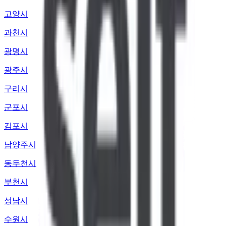
고양시
과천시
광명시
광주시
구리시
군포시
김포시
남양주시
동두천시
부천시
성남시
수원시