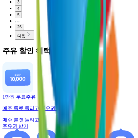
3
4
5
26
다음
주유 할인 혜택
1만원 무료주유
매주 룰렛 돌리고 주유권 받기
매주 룰렛 돌리고
주유권 받기