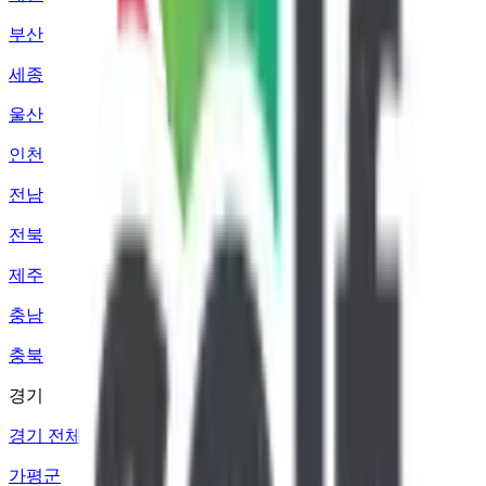
부산
세종
울산
인천
전남
전북
제주
충남
충북
경기
경기 전체
가평군