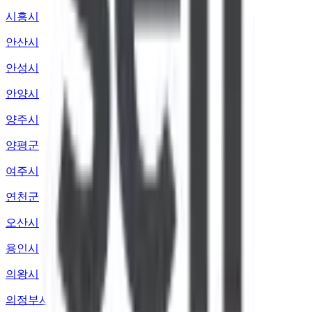
시흥시
안산시
안성시
안양시
양주시
양평군
여주시
연천군
오산시
용인시
의왕시
의정부시