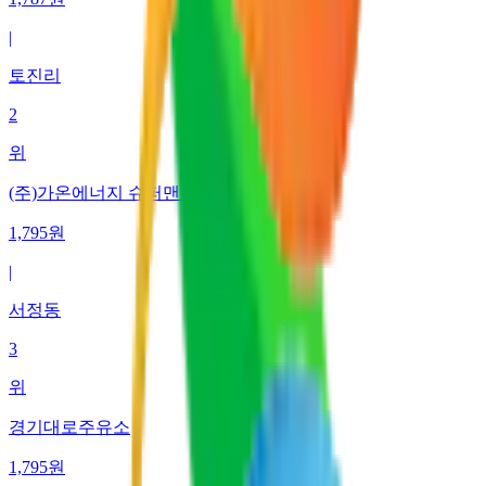
|
토진리
2
위
(주)가온에너지 슈퍼맨주유소
1,795
원
|
서정동
3
위
경기대로주유소
1,795
원