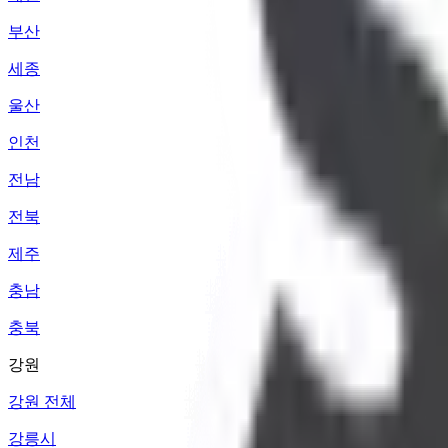
부산
세종
울산
인천
전남
전북
제주
충남
충북
강원
강원 전체
강릉시