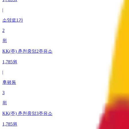
|
소양로1가
2
위
KK(주) 춘천중앙2주유소
1,785
원
|
후평동
3
위
KK(주) 춘천중앙3주유소
1,785
원