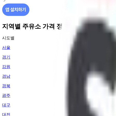
지역별 주유소 가격 정보
시도별
서울
경기
강원
경남
경북
광주
대구
대전