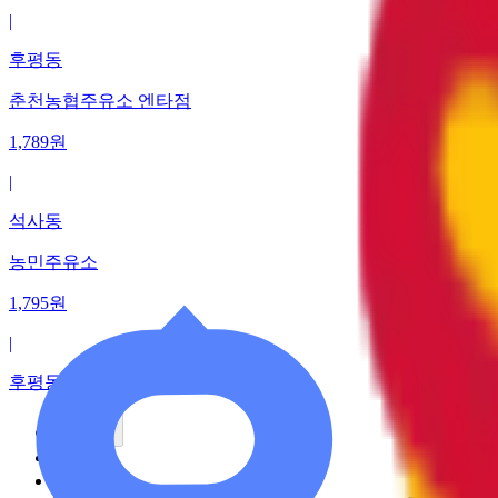
|
후평동
춘천농협주유소 엔타점
1,789
원
|
석사동
농민주유소
1,795
원
|
후평동
이전
1
2