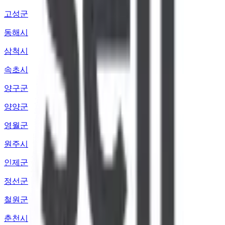
고성군
동해시
삼척시
속초시
양구군
양양군
영월군
원주시
인제군
정선군
철원군
춘천시