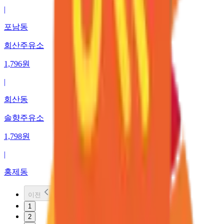
|
포남동
회산주유소
1,796
원
|
회산동
솔향주유소
1,798
원
|
홍제동
이전
1
2