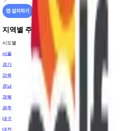
지역별 주유소 가격 정보
시도별
서울
경기
강원
경남
경북
광주
대구
대전