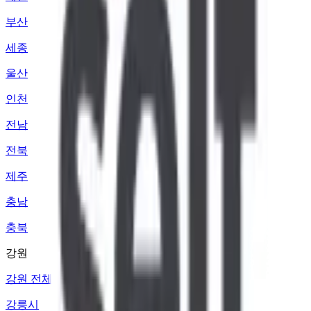
부산
세종
울산
인천
전남
전북
제주
충남
충북
강원
강원 전체
강릉시