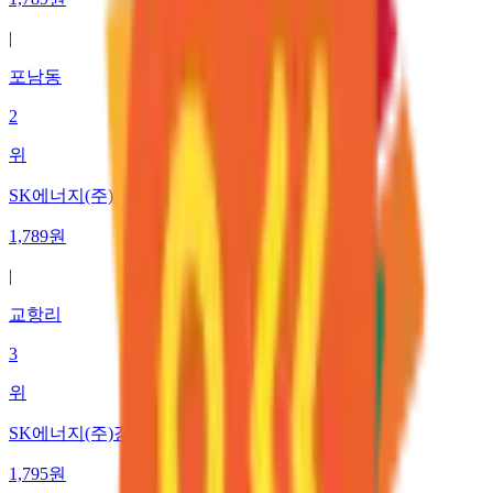
|
포남동
2
위
SK에너지(주) 주문진주유소
1,789
원
|
교항리
3
위
SK에너지(주)강릉주유소
1,795
원