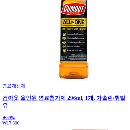
연료개선제
검아웃 올인원 연료첨가제 296ml, 1개, 가솔린/휘발
유
★
89%
₩17,300