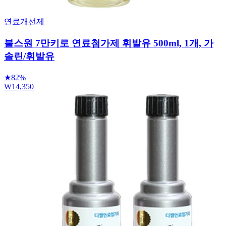
연료개선제
불스원 7만키로 연료첨가제 휘발유 500ml, 1개, 가
솔린/휘발유
★
82%
₩14,350