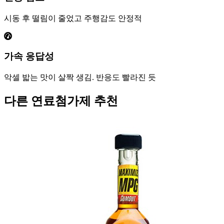
시동 후 떨림이 줄었고 주행감도 안정적
가속 응답성
악셀 밟는 맛이 살짝 생김. 반응도 빨라진 듯
다른 연료첨가제 추천