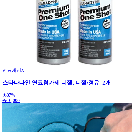
연료개선제
스타나다인 연료첨가제 디젤, 디젤/경유, 2개
★
87%
₩16,000