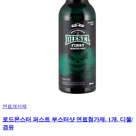
연료개선제
로드몬스터 퍼스트 부스터샷 연료첨가제, 1개, 디젤/
경유