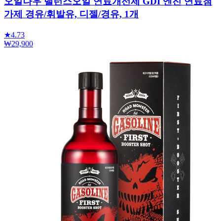
오일나우 밸런스오일 연료개선제 GDI 엔진 연료첨
가제 경유/휘발유, 디젤/경유, 1개
★
4.73
₩29,900